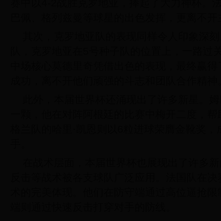
赛中以4-2战胜克罗地亚，捧起了大力神杯。
巴佩、格列兹曼等球星的出色发挥，更离不开
其次，克罗地亚队的表现同样令人印象深刻
队，克罗地亚在5号种子队的位置上，一路过
中场核心莫德里奇凭借出色的表现，最终赢得
成功，离不开他们顽强的斗志和团队合作精神
此外，本届世界杯还涌现出了许多新星。姆
一颗，他在对阵阿根廷的比赛中梅开二度，帮
格兰队的哈里·凯恩则以6粒进球荣膺金靴奖，
手。
在战术层面，本届世界杯也展现出了许多新
反击等战术被各支球队广泛应用。法国队在决
术的完美体现。他们在防守端通过高位逼抢限
端则通过快速反击打穿对手的防线。