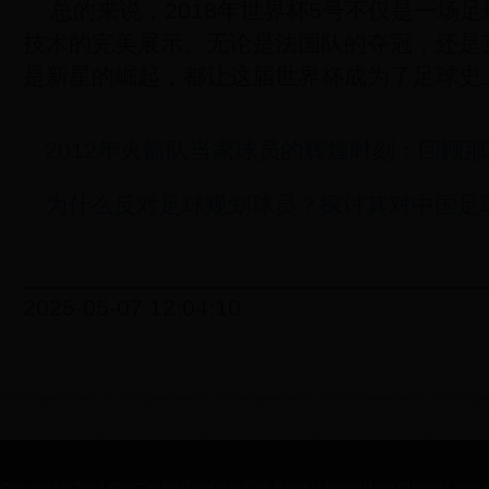
总的来说，2018年世界杯5号不仅是一场
技术的完美展示。无论是法国队的夺冠，还是
是新星的崛起，都让这届世界杯成为了足球史
2012年火箭队当家球员的辉煌时刻：回顾
为什么反对足球规划球员？探讨其对中国足
2025-05-07 12:04:10
Copyright © 2022 李丽莎世界杯|直播世界杯|世界杯媒体报道网|13818199007.com All R