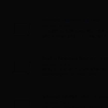
世界杯最贵一吻的具体经过是怎样的？
2026-08-07 12:09:48
一、比赛背景与关键进球 比赛信息 时间：2026年
英格兰 vs 克罗地亚 最终比分：4-2，英格兰取胜 贝..
西班牙后卫库库雷利亚真去纹身了？主帅
丑吧！
2026-08-07 04:14:33
西班牙后卫马克·库库雷利亚在2026年世界杯夺冠
拉富恩特的肖像纹在了自己左胸口心脏位置。7...
退役运动员专属康复中心落成，关注运动
2026-08-06 22:09:09
摘要： 在全民运动热潮席卷的今天，体育已成为人