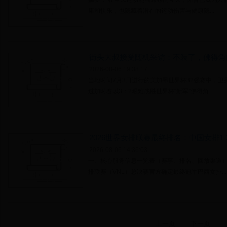
康和快乐，也隐藏着潜在的运动伤害与健康隐...
街头大叔接受随机采访：不装了，佛得角
2026-08-06 19:38:17
当地时间7月3日进行的美加墨世界杯32强赛中，
过加时赛以3：2艰难战胜世界杯“新军”佛得角...
2026世界女排联赛最终排名：中国女排
2026-08-06 14:36:03
一、核心服务信息一览表（赛事、排名、回放渠道） 
排联赛（VNL）总决赛官方确定最终冠军巴西女排...
上一页
下一页