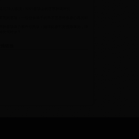
箭与76人激战：NBA赛场上的世界杯级对抗
买马到赛场：一位业余骑手的马术世界杯参赛心路历程
界杯赛场暴力事件引热议：踢球比赛打架视频曝光，球
冲突何时休？
情链接