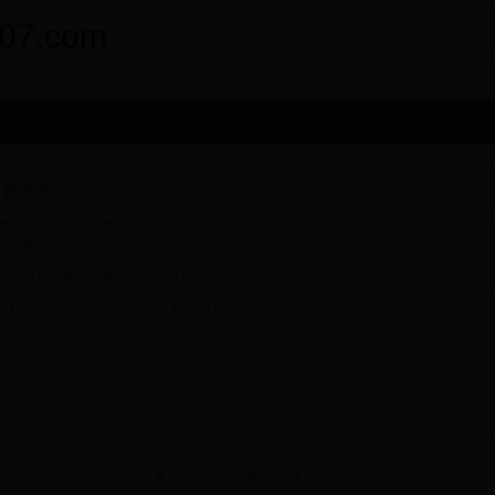
7.com
新发表
罗斯冰球队球员的辉煌历程：从苏联时代到现代冰坛的
奇故事
湘傅园慧闪耀世锦赛：中国游泳双姝的巅峰对决与友谊
度解析2022世界杯官方数据：球员表现统计背后的战
密码与胜负关键
球传奇颜妮：从默默无闻到世界冠军的逆袭之路
界杯教练摸鸡视频引发热议，背后真相令人深思
萨球员转会费排行榜：谁是最贵的红蓝军团引援？历史
五名揭秘
国田径女运动员名单公布：备战世界杯，巾帼不让须
！