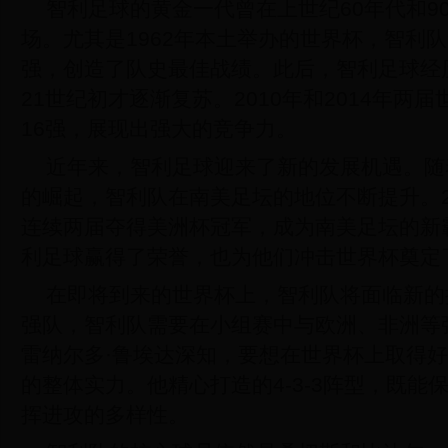
智利足球的黄金一代曾在上世纪60年代和9
场。尤其是1962年本土举办的世界杯，智利
强，创造了队史最佳战绩。此后，智利足球经
21世纪初才逐渐复苏。2010年和2014年两
16强，展现出强大的竞争力。
近年来，智利足球迎来了新的发展机遇。随
的崛起，智利队在南美足坛的地位不断提升。20
连续两届夺得美洲杯冠军，成为南美足坛的新
利足球赢得了荣誉，也为他们冲击世界杯奠定
在即将到来的世界杯上，智利队将面临新的
强队，智利队需要在小组赛中与欧洲、非洲等
雷纳尔多·鲁埃达深知，要想在世界杯上取得
的整体实力。他精心打造的4-3-3阵型，既能
挥进攻的多样性。