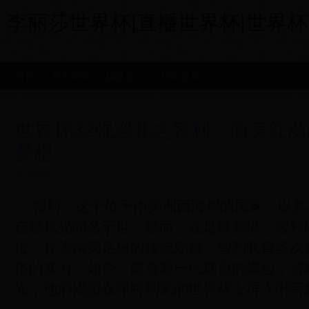
李丽莎世界杯|直播世界杯|世界杯媒体报
首页
赛事新闻
媒体评论
独家报道
世界杯32强巡礼之智利：南美红
梦想
赛事新闻
智利，这个位于南美洲西海岸的国家，以其
自然风光闻名于世。然而，在足球领域，智利
位。作为南美足坛的传统劲旅，智利队曾多次
俗的实力。如今，随着新一代球员的崛起，智
光，他们渴望在即将到来的世界杯上再次书写