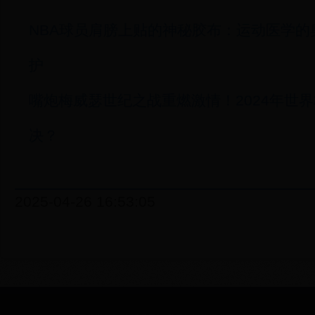
NBA球员肩膀上贴的神秘胶布：运动医学的
护
嘴炮梅威瑟世纪之战重燃激情！2024年世
决？
2025-04-26 16:53:05