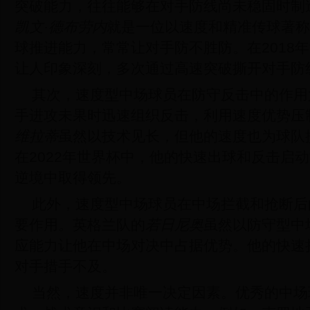
突破能力，往往能够在对手防线尚未稳固时制
凯文·德布劳内
就是一位以速度和精准传球著称
球推进能力，常常让对手防不胜防。在2018
让人印象深刻，多次通过高速突破撕开对手防
其次，速度型中场球员在防守反击中的作用
手进攻未果时迅速组织反击，利用速度优势压
维拉蒂
虽然以技术见长，但他的速度也为球队
在2022年世界杯中，他的快速出球和反击启
逆境中取得领先。
此外，速度型中场球员在中场拦截和抢断后
要作用。英格兰队的
若日尼奥
虽然以防守型中
应能力让他在中场对决中占据优势。他的快速
对手措手不及。
当然，速度并非唯一决定因素。优秀的中场