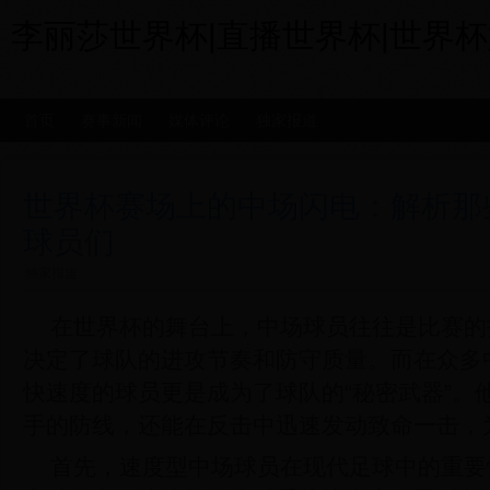
李丽莎世界杯|直播世界杯|世界杯媒体报
首页
赛事新闻
媒体评论
独家报道
世界杯赛场上的中场闪电：解析那
球员们
独家报道
在世界杯的舞台上，中场球员往往是比赛的
决定了球队的进攻节奏和防守质量。而在众多
快速度的球员更是成为了球队的“秘密武器”。
手的防线，还能在反击中迅速发动致命一击，
首先，速度型中场球员在现代足球中的重要