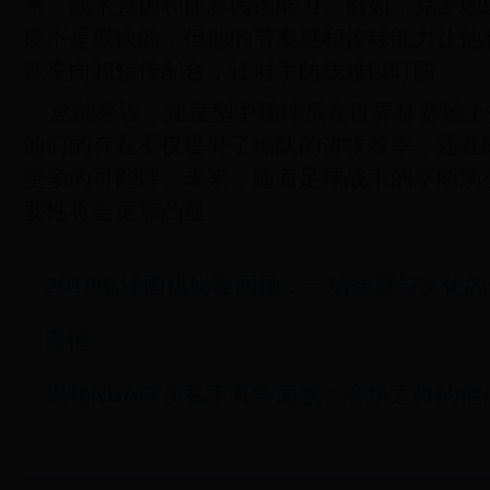
术、战术意识和比赛阅读能力。例如，克罗地
度不是最快的，但他的节奏感和控球能力让他
速变向和短传配合，让对手防线难以盯防。
总的来说，速度型中场球员在世界杯赛场上
他们的存在不仅提升了球队的进攻效率，还在
更多的可能性。未来，随着足球战术的不断演
要性将会更加凸显。
2018临潼围棋比赛回顾：一场智慧与文化
激情
揭秘NBA球员私下真实面貌：赛场之外的他