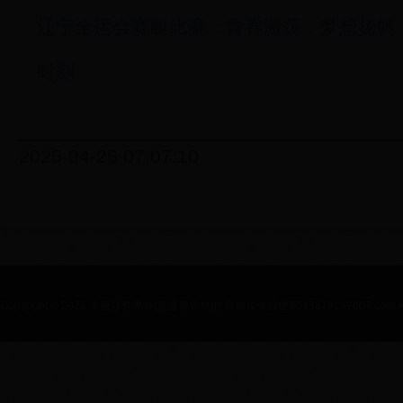
辽宁全运会赛艇比赛：青春激荡，梦想扬帆
时刻
2025-04-25 07:07:10
Copyright © 2022 李丽莎世界杯|直播世界杯|世界杯媒体报道网|13818199007.com All R