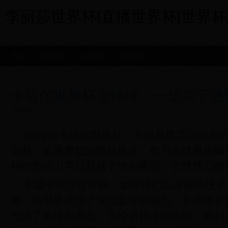
李丽莎世界杯|直播世界杯|世界杯媒体报
首页
赛事新闻
媒体评论
独家报道
卡塔尔世界杯女球球：一场关于激
独家报道
2022年卡塔尔世界杯，不仅是男足运动员
自我、追逐梦想的绝佳机会。作为全球最受瞩
杯的影响力早已超越了性别界限，女球球们的
本届卡塔尔世界杯，女球球们以卓越的技术
神，向世界展示了女性足球的魅力。从小组赛
充满了激情与悬念。无论是精准的传球、犀利