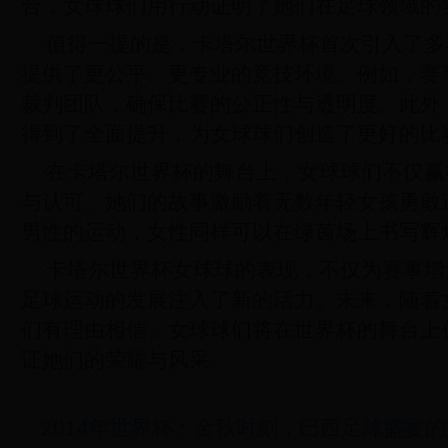
合，女球球们用行动证明了她们在足球领域的
值得一提的是，卡塔尔世界杯首次引入了多
提供了更公平、更专业的竞技环境。例如，赛
裁判团队，确保比赛的公正性与透明度。此外
得到了全面提升，为女球球们创造了更好的比
在卡塔尔世界杯的舞台上，女球球们不仅赢
与认可。她们的故事激励着无数年轻女孩勇敢
男性的运动，女性同样可以在绿茵场上书写辉
卡塔尔世界杯女球球的表现，不仅为赛事增
足球运动的发展注入了新的活力。未来，随着
们有理由相信，女球球们将在世界杯的舞台上
证她们的荣耀与风采。
2014年世界杯：金秋时刻，巴西足球盛宴