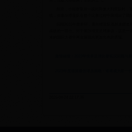
分，也极大地鼓舞了全队的士气。
然而，小组赛最后一战对阵澳大利亚队时，塞
线，但塞尔维亚队在整个比赛过程中展现出了团
回顾2010年世界杯，塞尔维亚队虽然未能
或缺的一部分。对于塞尔维亚足球来说，这是一
来的国际大赛中再次展现出更加出色的表现。
激情碰撞！2023年世界足球比赛实况回顾与
2023年度德国最佳球员揭晓：谁将成为新一
2025-04-24 22:17:35