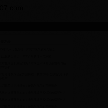
7.com
新发表
015年武术比赛总结：传统与现代的完美融合
约卫冕的运动员：传奇背后的汗水与荣耀
篮球星期五】激情对决！本周五NBA焦点战前瞻与精
赛事分析
罗斯冰球队球员的辉煌历程：从苏联时代到现代冰坛的
奇故事
特阿拉伯世界杯服饰：传统与现代的完美融合
人热火比赛直播地址：全球球迷不容错过的精彩对决
人热火比赛直播地址：全球球迷不容错过的精彩对决
特阿拉伯世界杯服饰：传统与现代的完美融合