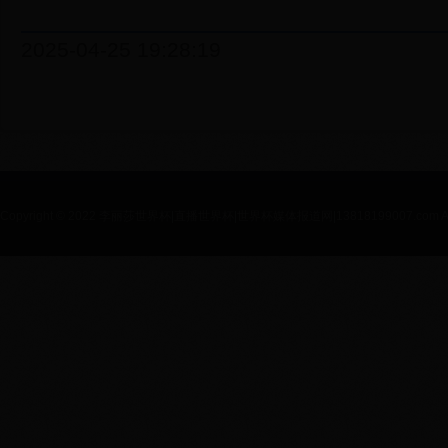
2025-04-25 19:28:19
Copyright © 2022 李丽莎世界杯|直播世界杯|世界杯媒体报道网|13818199007.com All R