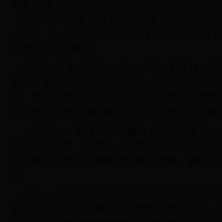
链条组成，整体形状类似于一个带有长柄的锤
（IAAF）的规定，男子链球的重量为7.26
4公斤。这一重量标准不仅确保了比赛的公平
力量与技巧的舞台。
链球的重量对于运动员的表现有着直接的影
员具备更强的爆发力和协调性，以在投掷过程
度。而较轻的链球则更注重运动员的技巧和精
下实现最远的投掷距离，成为了运动员们不断
在训练中，链球运动员通常会进行大量的力
训练包括举重、深蹲等，以增强肌肉力量和爆
于投掷动作的优化和链球旋转的控制，确保在
态。
此外，链球的重量还与运动员的体重和身高
重较大的运动员能够更好地控制较重的链球，