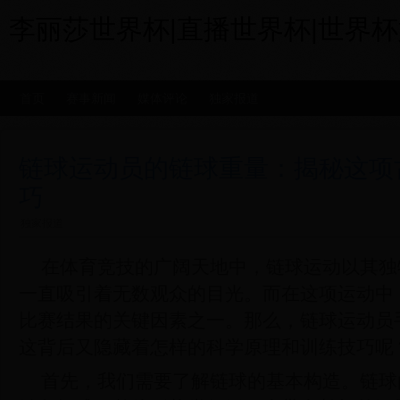
李丽莎世界杯|直播世界杯|世界杯媒体报
首页
赛事新闻
媒体评论
独家报道
链球运动员的链球重量：揭秘这项
巧
独家报道
在体育竞技的广阔天地中，链球运动以其独
一直吸引着无数观众的目光。而在这项运动中
比赛结果的关键因素之一。那么，链球运动员
这背后又隐藏着怎样的科学原理和训练技巧呢
首先，我们需要了解链球的基本构造。链球