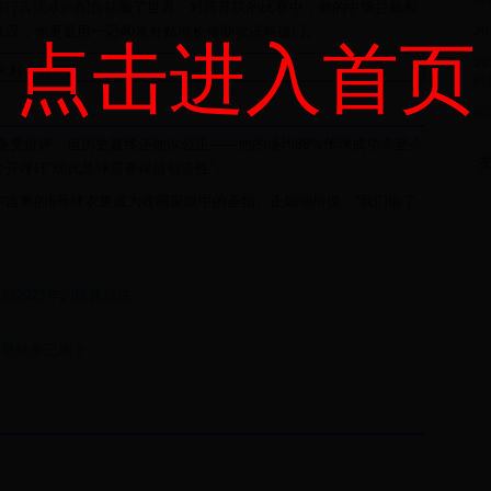
用行云流水的配合征服了世界。对阵苏联的比赛中，他的中场拦截和
2
役，他更是用一记40米外贴地长传助攻济科破门。
点击进入首页
2
大利名宿罗西
时
6
漏备受批评，但历史最终还他以公正——他的场均89%传球成功率至今
友
开呼吁“现代足球需要保留创造性”。
尔吉奥的6号球衣更成为收藏家眼中的圣物。正如他所说：“我们输了
到2023年的经典对决
巨星雏形已现？