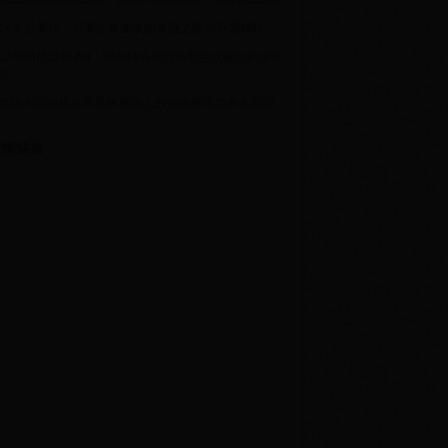
014年世界杯：哥斯达黎加队的奇迹之路与不屈精神
017年田径世锦赛4：博尔特告别战与新生代崛起的传奇
刻
0米跳水运动员在世界杯赛场上的惊艳表现与未来展望
情链接