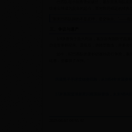
巴西队在小组赛势如破竹，塞尔吉奥与队友
快速出球成为反击的起点；而对阵阿根廷的经典战
“那支巴西队踢的不是足球，是交响乐。”——意
三、争议与遗产
1/4决赛负于意大利后，塞尔吉奥因防守疏
仍是世界杯纪录。退役后，他转型教练，并多次公
如今，82巴西队的黄衫仍被拍卖行争抢，塞
比赛，但赢得了永恒。”
历届男子手球世锦赛回顾：从1954年首届赛事
17岁美国篮球新星闪耀国际赛场，未来NBA
2025-06-07 04:55:42