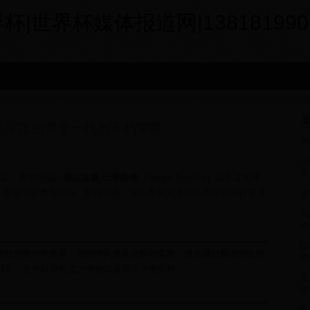
世界杯媒体报道网|1381819900
最
巴军团的黄金一代与不朽荣耀
张
2
遇
团”，而中场核心
塞尔吉奥·巴蒂斯塔
（Sérgio Batalha）正是这支球
，但塞尔吉奥与济科、苏格拉底、法尔考等天才球员共同演绎的“艺术
世
中
辛
2
国内劲旅弗卢米嫩塞。他的球风兼具优雅与实用，擅长通过精准的长传
教
杯冠军，次年以绝对主力身份出征西班牙世界杯。
从
球
攀