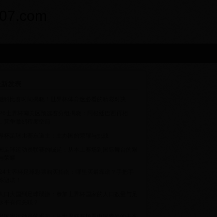
7.com
新发表
继科比赛时间揭晓！世界杯体育迷必看的精彩对决
026世界杯南美区预选赛分组揭晓：阿根廷巴西再相
，竞争激烈程度空前
界杯足球比赛东道主：主办国的荣耀与挑战
国足球运动员联赛的崛起：从本土赛场到国际舞台的艰
与荣耀
024世界杯足球彩票购买指南：哪里买最靠谱？手把手
你避坑！
人口大国到足球弱旅：参加世界杯国家的人口数量与足
水平有何关联？
岩国家运动员的崛起：从世界杯赛场看中国攀岩的未来