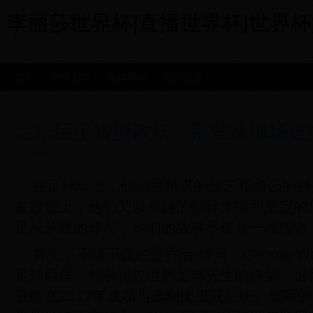
李丽莎世界杯|直播世界杯|世界杯媒体报
首页
赛事新闻
媒体评论
独家报道
足坛巨星转型政坛：那些从球场走
媒体评论
在足球场上，他们用精湛的技艺和顽强的拼
在政坛上，他们又以卓越的领导才能和坚定的
足坛从政的球员，他们的故事不仅是一段传奇
首先，不得不提的是乔治·维阿（George 
足球巨星，曾获得过世界足球先生的殊荣。退
最终在2017年成功当选利比里亚总统。维阿