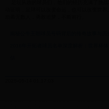
足坛从政的球员们，他们的经历充满了挑战
动证明，足球可以改变命运，也可以改变世界
励着无数人，勇敢追梦，不断前行。
揭秘公牛王朝球员号码背后的传奇故事与历
2016年开拓者球员名单深度解析：世界杯
估
2025-05-14 01:17:03