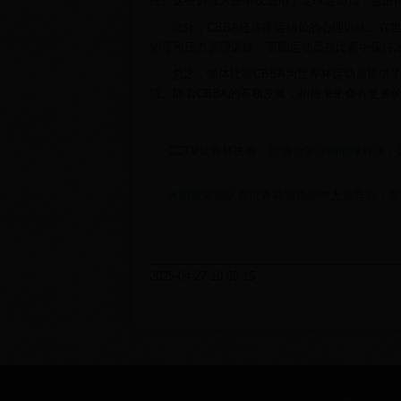
性。这些训练方法不仅适用于足球运动员，也适
此外，CBBA还注重运动员的心理训练。在
辅导和压力管理训练，帮助运动员在比赛中保持
总之，健体比赛CBBA为世界杯运动员提供
绩。随着CBBA的不断发展，相信未来会有更多
CCTV世界杯决赛：激情与荣耀的巅峰对决
休斯敦毒蛇队在世界杯预选赛中大放异彩，展
2025-04-27 10:09:15