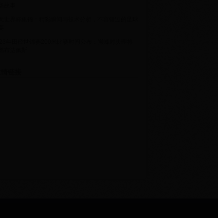
场故事
天世界杯集锦：精彩瞬间与技术分析，不容错过的足球
宴
023年田径世锦赛200米比赛时间公布：巅峰对决即将
燃布达佩斯
情链接