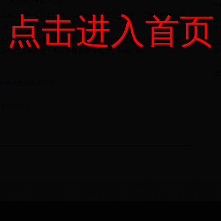
用于其他项目的运动员。
半
世界杯这样的高压比赛中，心理素质同样至关重要。CBBA通过心理
点击进入首页
昨
冷静，发挥出最佳状态。
盛
了全面的体能训练和心理支持，助力他们在国际赛场上取得优异成
2
点
的运动员从中受益，为世界体育事业做出更大的贡献。
友
，足球盛宴的完美收官
现强劲实力