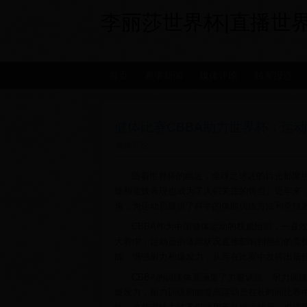
李丽莎世界杯|直播世界杯|
首页
赛事新闻
媒体评论
独家报道
健体比赛CBBA助力世界杯：运
媒体评论
随着世界杯的临近，全球足球迷的目光都聚
练和竞技表现也成为了人们关注的焦点。近年来，健体比赛CBB
角，为运动员提供了科学的体能训练方法和竞技
CBBA作为中国健体运动的权威组织，一直
大赛中，运动员的体能状况直接影响到他们的竞技
能，增强耐力和爆发力，从而在比赛中发挥出最
CBBA的训练体系涵盖了力量训练、耐力训
爆发力，耐力训练则能提高运动员在长时间比赛