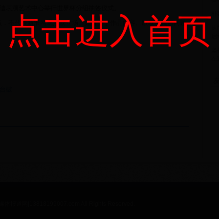
尼迪表演艺术中心举行世界杯分组抽签仪式。
朴
点击进入首页
点，不代表新浪网观点或立场。如有关于作品内容、版权或其它问题
从
启
坚
在
友
台破
网|13818199007.com All Rights Reserved.