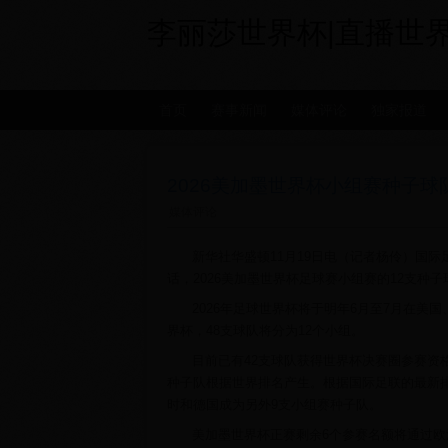
李丽莎世界杯|直播世界杯|
首页
赛事新闻
媒体评论
独家报道
2026美加墨世界杯小组赛种子球
媒体评论
新华社华盛顿11月19日电（记者杨伶）国
话，2026美加墨世界杯足球赛小组赛的12支种
2026年足球世界杯将于明年6月至7月在美
界杯，48支球队将分为12个小组。
目前已有42支球队获得世界杯决赛圈参赛资
种子队根据世界排名产生。根据国际足联的最新
时和德国成为另外9支小组赛种子队。
美加墨世界杯正赛剩余6个参赛名额将通过欧