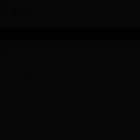
7.com
新发表
017 CBBA健美比赛视频回顾：肌肉与力量的艺术盛宴
025年中国公路自行车联赛第三站(北京·昌平) 暨环昌平
际公路自行车挑战赛
锵玫瑰绽放世界：盘点中国女足五大知名球员的传奇故
与辉煌战绩
深度解析】从世界杯看台球专业比赛视频的拍摄技巧与
术分析
义乒乓球员在国际赛场上的崛起与挑战
国男排激战土耳其：全力拼搏展现精神风貌
00米蛙泳运动员的荣耀与挑战：揭秘世界顶级选手的备
心路历程