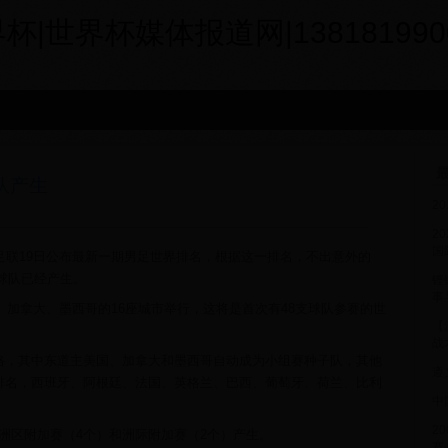
世界杯媒体报道网|1381819900
最
队产生
2
2
国
际足联19日公布最新一期男足世界排名，根据这一排名，不出意外的
子球队已经产生。
铿
事
国、加拿大、墨西哥的16座城市举行，这将是首次有48支球队参赛的世
【
战
格，其中东道主美国、加拿大和墨西哥自动成为小组赛种子队，其他
遵
排名，西班牙、阿根廷、法国、英格兰、巴西、葡萄牙、荷兰、比利
中
2
洲区附加赛（4个）和洲际附加赛（2个）产生。
赛