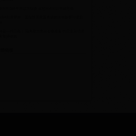
泰桓时隔6年再战世锦赛 最想在400自突破孙杨
NBA到世界杯：退役球员重返赛场的传奇故事与背后
示
持是一种品格！ 隔离期为奥运会做准备 约旦女运动员
家坚持锻炼
情链接