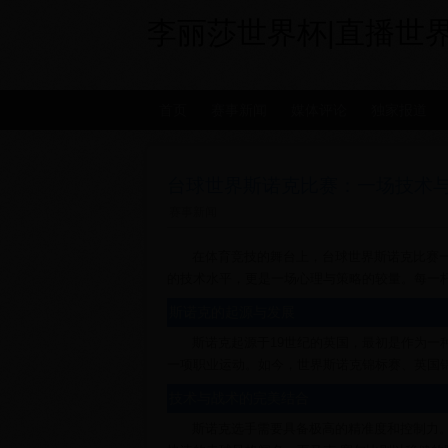
李丽莎世界杯|直播世界杯|
首页
赛事新闻
媒体评论
独家报道
台球世界斯诺克比赛：一场技术
赛事新闻
在体育竞技的舞台上，台球世界斯诺克比赛
的技术水平，更是一场心理与策略的较量。每一
斯诺克的起源与发展
斯诺克起源于19世纪的英国，最初是作为一
一项职业运动。如今，世界斯诺克锦标赛、英国
技术与战术的完美结合
斯诺克选手需要具备极高的精准度和控制力