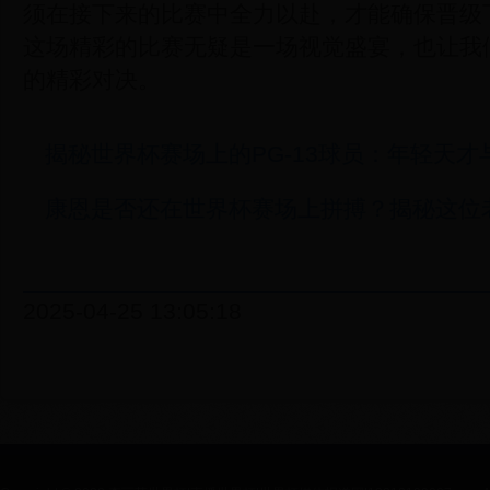
须在接下来的比赛中全力以赴，才能确保晋级
这场精彩的比赛无疑是一场视觉盛宴，也让我
的精彩对决。
揭秘世界杯赛场上的PG-13球员：年轻天
康恩是否还在世界杯赛场上拼搏？揭秘这位
2025-04-25 13:05:18