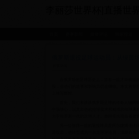
李丽莎世界杯|直播世界杯|
首页
赛事新闻
媒体评论
独家报道
俄罗斯退役足球运动员：从绿茵
赛事新闻
在俄罗斯的足球历史上，曾有一批才华横溢
役，但他们的故事和影响力仍在继续。本文将带
上续写辉煌。
首先，我们来谈谈俄罗斯足球的传奇人物阿纳
中场核心，以其出色的控球技术和精准的传球著
力于培养新一代的足球人才。他经常出现在各类
另一位值得一提的退役球员是阿尔捷姆·杜
退役后，他转型成为一名足球评论员，活跃在各