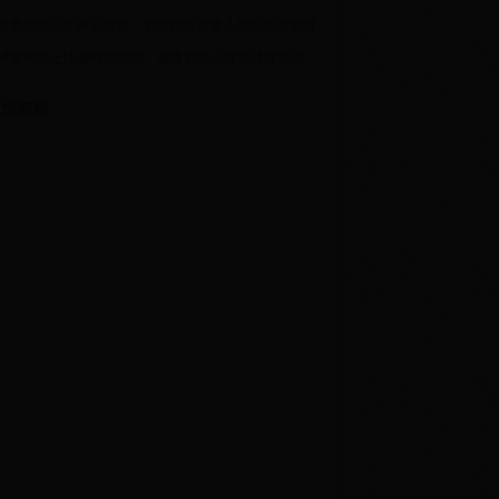
锦赛品势冠军再创辉煌：中国跆拳道健儿展现国之荣耀
BA篮网勇士比赛时间揭晓，巅峰对决引爆篮球迷热情
情链接