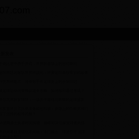
7.com
新发表
子俩比赛中携手并肩，世界杯赛场上的温情瞬间
秘阿根廷国家队世界杯战袍：经典蓝白条纹背后的故事
丹世界杯图片：传奇射手在足球史上的永恒印记
级足球运动员资格认证全攻略：如何顺利通过考试？
塔尔世界杯女球球：一场关于激情与荣耀的足球盛宴
国女篮对芬兰比赛录像精彩回放：赛场上的巾帼英雄们
现了怎样的精神风貌？
BA篮网勇士比赛时间揭晓，巅峰对决引爆篮球迷热情
界杯揭幕战竞猜结果揭晓：冷门频出，球迷惊呼“剧本
不敢这么写”！