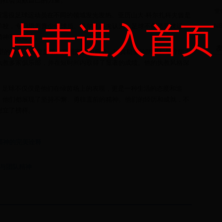
为社会贡献自己的力量。
世
斯退役足球运动员在不同的领域发光发热。亚历山大·科尔扎科夫曾是
点击进入首页
N
学校，专门培养青少年球员。科尔扎科夫认为，足球不仅是竞技运
精神和意志力。
友
转型的球员。他曾是俄罗斯国家队的后卫，以其稳健的防守和领导能力
执教多家俱乐部，并在短时间内取得了显著的成绩。他的执教风格深
，足球不仅仅是他们在绿茵场上的表现，更是一种生活的态度和追
，他们都展现了坚持不懈、勇往直前的精神。他们的经历和成就，不
树立了榜样。
精神的完美诠释
与团队精神