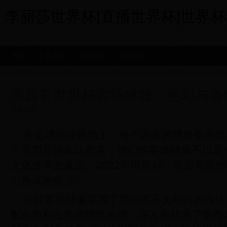
李丽莎世界杯|直播世界杯|世界杯媒体报
首页
赛事新闻
媒体评论
独家报道
墨西哥世界杯客场球服：色彩与激
赛事新闻
在足球的绿茵场上，每个国家的球服都承载
于墨西哥国家队而言，他们的客场球服不仅是
文化传承的象征。2022年世界杯，墨西哥队
们热议的焦点。
这款客场球服采用了简约而不失时尚的设计
配白色和金色的细节装饰。深蓝色代表了墨西