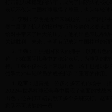
打击能力和稳定的防守，成为了国家队的核心
表现不仅为中国棒球赢得了尊重，也为年轻球
2.
李明
：李明是近年来崛起的一位年轻投手。
赛中展现了惊人的投球技巧和冷静的比赛态度
给对手带来了巨大的压力，他的出色表现帮助
关键胜利。未来，李明有望成为中国棒球的领
3.
王强
：王强是国家队的捕手，以其出色的
称。他在国际比赛中的稳定表现，为球队的防
持。王强不仅在场上表现出色，场下也是球队
领导力对年轻球员的成长起到了重要的作用。
4.
赵雷
：赵雷是一位多才多艺的内场手，擅
2022年世界棒球经典赛中展现了全面的技战
出色，还在打击端贡献了多个关键安打。赵雷
家队不可或缺的一员。