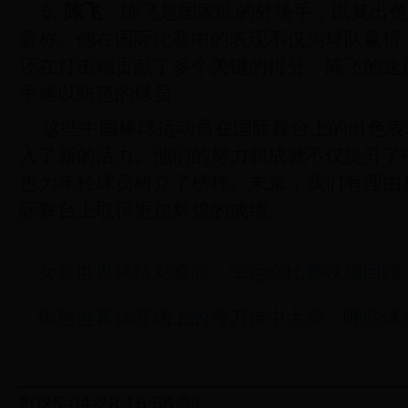
5.
陈飞
：陈飞是国家队的外场手，以其出色
著称。他在国际比赛中的表现不仅为球队赢得
还在打击端贡献了多个关键的得分。陈飞的速
手难以防范的球员。
这些中国棒球运动员在国际舞台上的出色表
入了新的活力。他们的努力和成就不仅提升了
也为年轻球员树立了榜样。未来，我们有理由
际舞台上取得更加辉煌的成绩。
女篮世界杯精彩瞬间：军运会比赛视频回顾
揭秘世界杯赛场上的弯刀传中大师：哪些球
2025-04-28 16:56:34