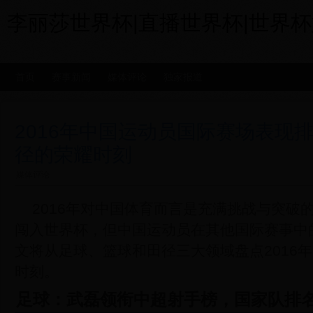
李丽莎世界杯|直播世界杯|世界杯媒体报
首页
赛事新闻
媒体评论
独家报道
2016年中国运动员国际赛场表现
径的荣耀时刻
媒体评论
2016年对中国体育而言是充满挑战与突破
闯入世界杯，但中国运动员在其他国际赛事中
文将从足球、篮球和田径三大领域盘点2016
时刻。
足球：武磊领衔中超射手榜，国家队排