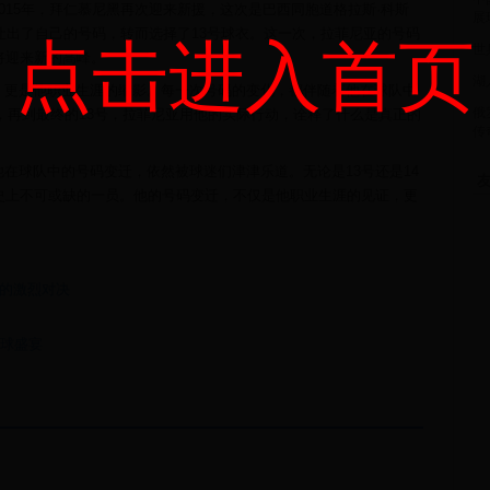
015年，拜仁慕尼黑再次迎来新援，这次是巴西同胞道格拉斯·科斯
展
让出了自己的号码，转而选择了13号球衣。这一次，拉菲尼亚的号码
点击进入首页
世
将迎来新的高峰。
湖
，更是他职业生涯的缩影。每一次号码的变化，都伴随着他在球队中
俄
号，再到最终的13号，拉菲尼亚用他的实际行动，诠释了什么是真正的
传
在球队中的号码变迁，依然被球迷们津津乐道。无论是13号还是14
友
史上不可或缺的一员。他的号码变迁，不仅是他职业生涯的见证，更
的激烈对决
足球盛宴