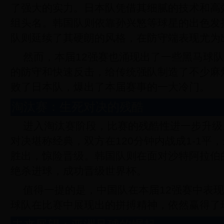
了强大的实力。日本队凭借其细腻的技术和高
组头名。韩国队则依靠孙兴慜等球星的出色发
队则延续了其硬朗的风格，在防守端表现尤为
然而，本届12强赛也涌现出了一些黑马球
的防守和快速反击，给传统强队制造了不少麻
败了日本队，爆出了本届赛事的一大冷门。
淘汰赛：生死对决的残酷
进入淘汰赛阶段，比赛的残酷性进一步升级
对决堪称经典，双方在120分钟内战成1-1平
胜出，惊险晋级。韩国队则在面对沙特阿拉伯
绝杀进球，成功晋级世界杯。
值得一提的是，中国队在本届12强赛中表
球队在比赛中展现出的拼搏精神，依然赢得了