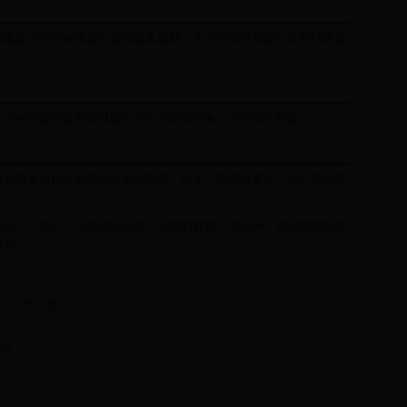
的爆发力和冲刺速度在前场极具威胁，多次帮助巴黎圣日耳曼打破僵
。他的快速突破和传球能力为尤文图斯带来了不少得分机会。
度和爆发力也让他成为对手的噩梦。在多个关键比赛中，哈兰德凭借
的个人能力，也为球队带来了无数的胜利。2023年，他们将继续在
传奇。
与不朽贡献
盛宴