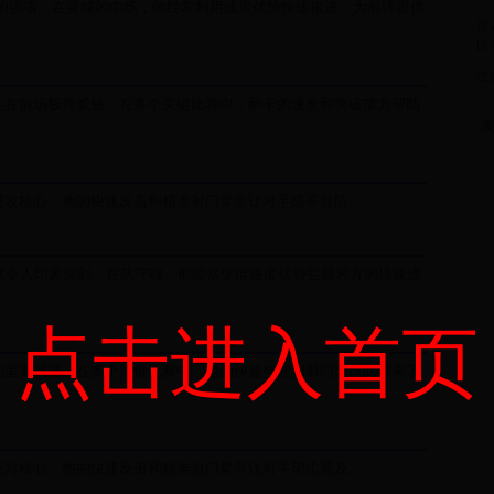
他的强项。在曼城的中场，他经常利用速度优势快速推进，为前锋提供
徐
比
性
性在前场极具威胁。在多个关键比赛中，萨卡的速度和突破能力帮助
友
进攻核心。他的快速反击和精准射门常常让对手防不胜防。
然令人印象深刻。在防守端，他经常凭借速度优势拦截对方的快速进
点击进入首页
的重要武器。在多个关键比赛中，他的快速突破和射门为球队带来了
绝对核心。他的快速反击和精准射门常常让对手望尘莫及。