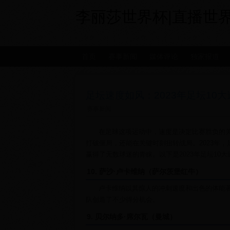
李丽莎世界杯|直播世界杯|
首页
赛事新闻
媒体评论
独家报道
足坛速度如风：2023年足坛10
赛事新闻
在足球这项运动中，速度是决定比赛胜负的
打破僵局，还能在关键时刻扭转战局。2023年
赢得了无数球迷的青睐。以下是2023年足坛1
10. 萨沙·卢卡维纳（萨尔茨堡红牛）
卢卡维纳以其惊人的冲刺速度和出色的体能
队创造了不少得分机会。
9. 贝尔纳多·席尔瓦（曼城）