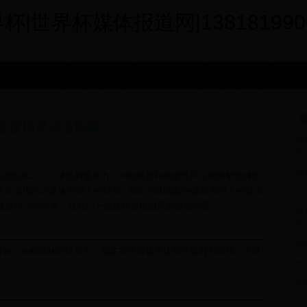
世界杯媒体报道网|1381819900
最
大速度球员排名揭晓
蒂
员
俄
关键因素之一。球员的爆发力、冲刺速度和敏捷性不仅能够帮助球队
，足坛涌现出许多速度惊人的球员，他们用闪电般的速度和过人的技术
尤
0大速度球员的排名，让我们一睹这些速度如风的足坛明星。
著
间
揭
著称。在欧联杯的比赛中，他多次凭借速度优势突破对方防线，为球
红
昨
山