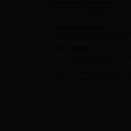
3. 基利安·姆巴佩（巴黎圣日耳曼）
姆巴佩是当今足坛速度最快的球员之一。他
局。
2. 费德里科·基耶萨（尤文图斯）
基耶萨的速度和灵活性使他在前场极具威胁
1. 哈兰德（多特蒙德）
哈兰德不仅是多特蒙德的得分机器，他的速
速度优势多次破门得分，帮助球队取得胜利。
这些速度惊人的球员不仅在比赛中展现了出色
足坛舞台上闪耀，用速度和激情书写属于自己的
西班牙世界杯传奇：小法在赛场上的辉煌时刻
2018年男篮世界杯：一场激情与荣耀的篮球