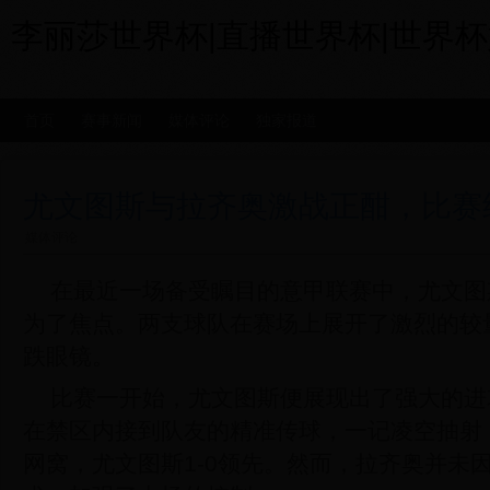
李丽莎世界杯|直播世界杯|世界杯媒体报
首页
赛事新闻
媒体评论
独家报道
尤文图斯与拉齐奥激战正酣，比赛
媒体评论
在最近一场备受瞩目的意甲联赛中，尤文图
为了焦点。两支球队在赛场上展开了激烈的较
跌眼镜。
比赛一开始，尤文图斯便展现出了强大的进
在禁区内接到队友的精准传球，一记凌空抽射
网窝，尤文图斯1-0领先。然而，拉齐奥并未