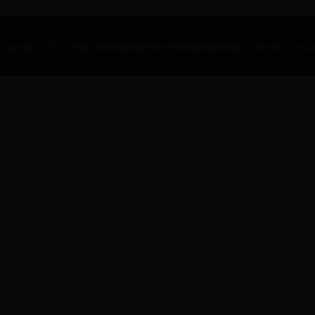
Copyright © 2022 李丽莎世界杯|直播世界杯|世界杯媒体报道网|13818199007.com All R