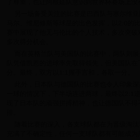
了尊重，也让阿根廷队意识到世界杯赛场上没
另一场备受关注的比赛是巴西队与塞尔维亚
马尔、维尼修斯等球星的出色发挥，以2:0的
赛中展现了他无与伦比的个人技术，多次突破
多次得分机会。
而在英格兰队与美国队的比赛中，两队则展
队凭借凯恩的进球率先取得领先，但美国队在
分。最终，双方以1:1握手言和，各取一分。
此外，日本队与德国队的比赛也令人印象深
一球的情况下，下半场连进两球，最终以2:1
现了日本队的顽强拼搏精神，也让德国队不得
排。
随着比赛的深入，各支球队都在为晋级淘汰
充满了不确定性，任何一支球队都有可能成为