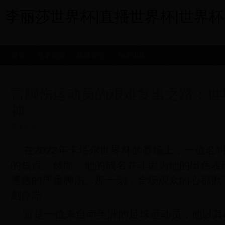
李丽莎世界杯|直播世界杯|世界杯媒体报
首页
赛事新闻
媒体评论
独家报道
雷脚伤运动员的艰难复出之路：世
神
媒体评论
在2022年卡塔尔世界杯的赛场上，一位名
的焦点。然而，他的成名并非因为他的出色表
遭遇的严重脚伤。那一刻，全场观众的心都揪
刻停滞。
雷是一位来自南美洲的足球运动员，他以其