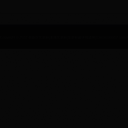
Copyright © 2022 李丽莎世界杯|直播世界杯|世界杯媒体报道网|13818199007.com All R