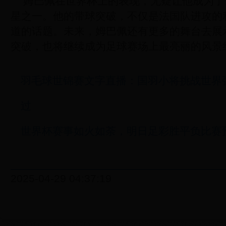
姆巴佩在世界杯上的表现，无疑让他成为了
星之一。他的带球突破，不仅是法国队进攻的
道的话题。未来，姆巴佩还有更多的舞台去展
突破，也将继续成为足球赛场上最亮丽的风景
羽毛球世锦赛文字直播：国羽小将挑战世界
过
世界杯赛事如火如荼，明日足彩胜平负比赛
2025-04-29 04:37:19